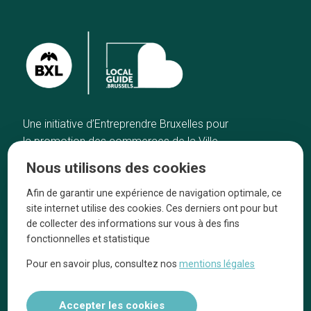
Une initiative d’Entreprendre Bruxelles pour
la promotion des commerces de la Ville
de Bruxelles
Nous utilisons des cookies
Accueil
Artisans
Afin de garantir une expérience de navigation optimale, ce
Bonnes adresses
A propos
site internet utilise des cookies. Ces derniers ont pour but
Quartiers
On parle de nous
de collecter des informations sur vous à des fins
fonctionnelles et statistique
Blog
Mentions légales
Pour en savoir plus, consultez nos
mentions légales
Tops 10
Suivez-nous sur nos réseaux
Accepter les cookies