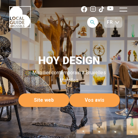
HOY DESIGN
Mobilier contemporain à Bruxelles
Marolles
Site web
Vos avis