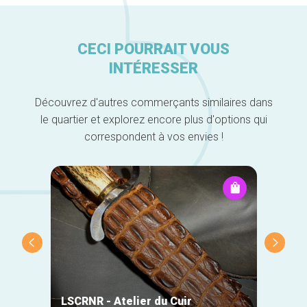
CECI POURRAIT VOUS
INTÉRESSER
Découvrez d'autres commerçants similaires dans
le quartier et explorez encore plus d'options qui
correspondent à vos envies !
DO-Wo
LSCRNR - Atelier du Cuir
Chris