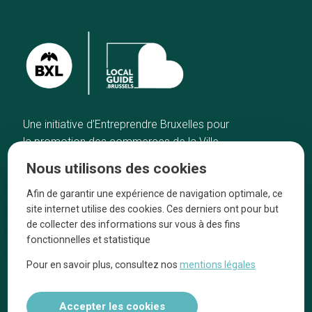
Une initiative d’Entreprendre Bruxelles pour
la promotion des commerces de la Ville
de Bruxelles
Nous utilisons des cookies
Accueil
Artisans
Afin de garantir une expérience de navigation optimale, ce
Bonnes adresses
A propos
site internet utilise des cookies. Ces derniers ont pour but
Quartiers
On parle de nous
de collecter des informations sur vous à des fins
fonctionnelles et statistique
Blog
Mentions légales
Pour en savoir plus, consultez nos
mentions légales
Tops 10
Suivez-nous sur nos réseaux
Accepter les cookies