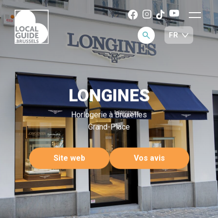
LONGINES
Horlogerie à Bruxelles
Grand-Place
Site web
Vos avis