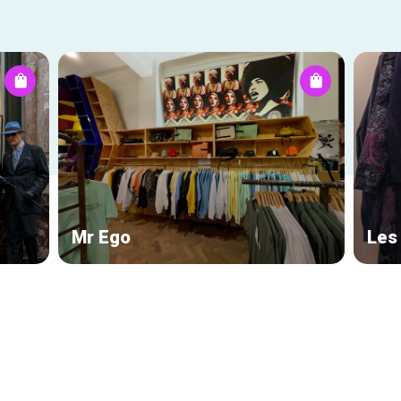
Mr Ego
Les