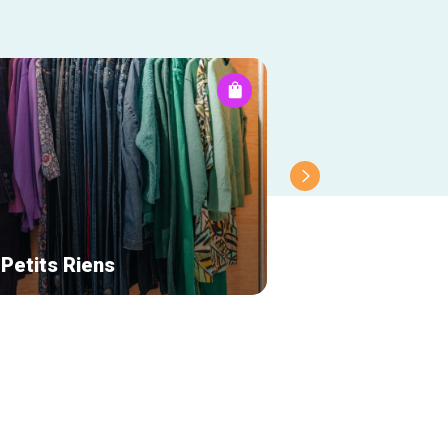
 Petits Riens
Delvaux