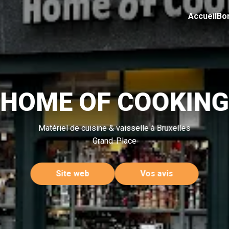
Accueil
Bo
HOME OF COOKING
Matériel de cuisine & vaisselle à Bruxelles
Grand-Place
Site web
Vos avis