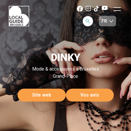
DINKY
Mode & accessoires à Bruxelles
Grand-Place
Site web
Vos avis