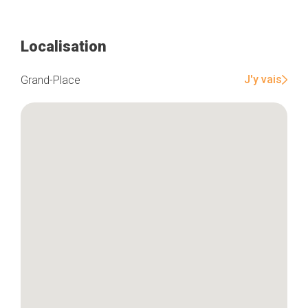
Localisation
J'y vais
Grand-Place
Accueil
Bonnes adresses
Quartiers
Blog
Tops 10
Artisans
A propos