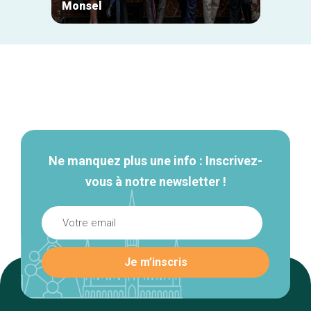
Monsel
Mr Eg
Navigation
secondaire
Ne manquez plus une info : Inscrivez-
vous à notre newsletter !