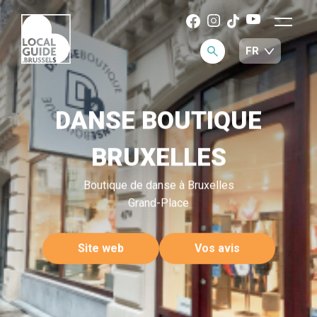
DANSE BOUTIQUE
BRUXELLES
Boutique de danse à Bruxelles
Grand-Place
Site web
Vos avis