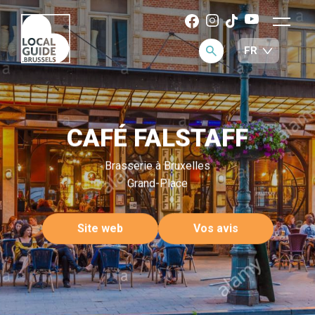
CAFÉ FALSTAFF
Brasserie à Bruxelles
Grand-Place
Site web
Vos avis