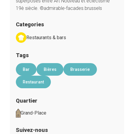
superposés entre Art Nouveau et éclectisme
19è siècle. ©admirable-facades.brussels
Categories
Restaurants & bars
Tags
Bar
Bières
Brasserie
Restaurant
Quartier
Grand-Place
Suivez-nous