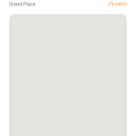
J'y vais
Grand-Place
Accueil
Bonnes adresses
Quartiers
Blog
Tops 10
Artisans
A propos