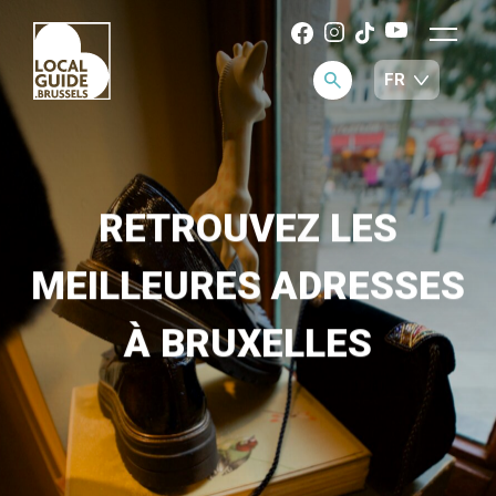
RETROUVEZ LES
MEILLEURES ADRESSES
À BRUXELLES