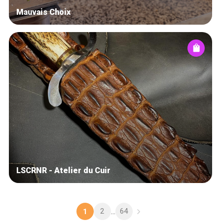
Mauvais Choix
LSCRNR - Atelier du Cuir
2
64
1
...