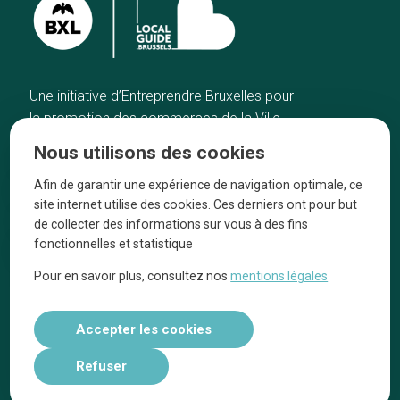
Une initiative d’Entreprendre Bruxelles pour
la promotion des commerces de la Ville
de Bruxelles
Nous utilisons des cookies
Accueil
Artisans
Afin de garantir une expérience de navigation optimale, ce
Bonnes adresses
A propos
site internet utilise des cookies. Ces derniers ont pour but
Quartiers
On parle de nous
de collecter des informations sur vous à des fins
fonctionnelles et statistique
Blog
Mentions légales
Pour en savoir plus, consultez nos
mentions légales
Tops 10
Suivez-nous sur nos réseaux
Accepter les cookies
Refuser
Réalisé par