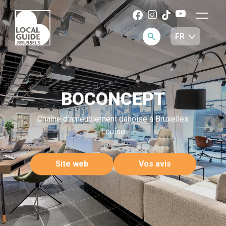
BOCONCEPT
Chaîne d'ameublement danoise à Bruxelles
Louise
Site web
Vos avis