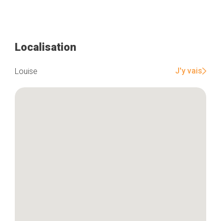
Localisation
J'y vais
Louise
Accueil
Bonnes adresses
Quartiers
Blog
Tops 10
Artisans