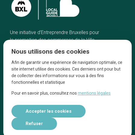
Une initiative d’Entreprendre Bruxelles pour
la promotion des commerces de la Ville
de Bruxelles
Nous utilisons des cookies
Accueil
Artisans
Afin de garantir une expérience de navigation optimale, ce
Bonnes adresses
A propos
site internet utilise des cookies. Ces derniers ont pour but
Quartiers
On parle de nous
de collecter des informations sur vous à des fins
fonctionnelles et statistique
Blog
Mentions légales
Pour en savoir plus, consultez nos
mentions légales
Tops 10
Suivez-nous sur nos réseaux
Accepter les cookies
Refuser
Réalisé par