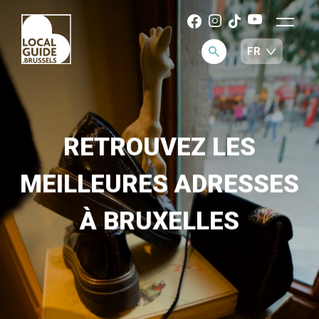
RETROUVEZ LES
MEILLEURES ADRESSES
À BRUXELLES