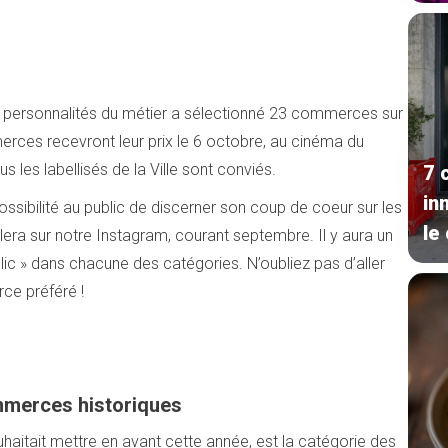
e personnalités du métier a sélectionné 23 commerces sur
erces recevront leur prix le 6 octobre, au cinéma du
us les labellisés de la Ville sont conviés.
7 
in
ssibilité au public de discerner son coup de coeur sur les
le
era sur notre Instagram, courant septembre. Il y aura un
c » dans chacune des catégories. N’oubliez pas d’aller
ce préféré !
mmerces historiques
uhaitait mettre en avant cette année, est la catégorie des