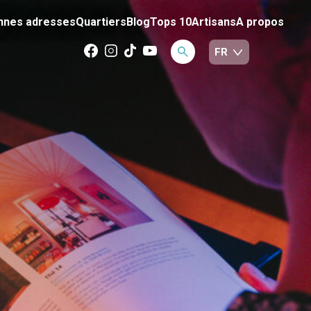
nnes adresses
Quartiers
Blog
Tops 10
Artisans
A propos