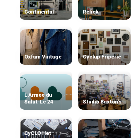
Continental
Reliek
Oxfam Vintage
Cyclup Friperie
L'Armée du
Salut-Le 24
Studio Baxton's
CyCLO Het