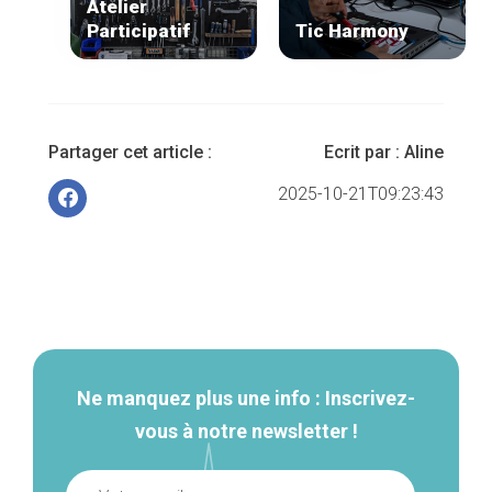
Atelier
Participatif
Tic Harmony
Partager cet article :
Ecrit par :
Aline
2025-10-21T09:23:43
Navigation
secondaire
Ne manquez plus une info : Inscrivez-
vous à notre newsletter !