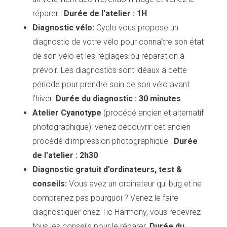
réparer !
Durée de l’atelier : 1H
Diagnostic vélo:
Cyclo vous propose un
Accueil
diagnostic de votre vélo pour connaître son état
Bonnes adresses
Quartiers
de son vélo et les réglages ou réparation à
Blog
prévoir. Les diagnostics sont idéaux à cette
Tops 10
Artisans
période pour prendre soin de son vélo avant
A propos
l’hiver.
Durée du diagnostic : 30 minutes
Atelier Cyanotype
(procédé ancien et alternatif
photographique): venez découvrir cet ancien
procédé d’impression photographique !
Durée
de l’atelier : 2h30
Diagnostic gratuit d’ordinateurs, test &
conseils:
Vous avez un ordinateur qui bug et ne
comprenez pas pourquoi ? Venez le faire
diagnostiquer chez Tic Harmony, vous recevrez
tous les conseils pour le réparer.
Durée du