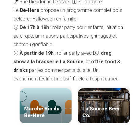
📍 Rue Dieudonné Lefèvre | 🗓️ 31 octobre
Le
Be-Here
propose un programme complet pour
célébrer Halloween en famille :
🕔
De 17h à 19h
: roller party pour enfants, initiation
au cirque, animations participatives, grimages et
château gonflable.
🕖
À partir de 19h
: roller party avec DJ,
drag
show à la brasserie La Source
, et
offre food &
drinks
par les commerçants du site. Un
événement festif et inclusif, fidèle à l’esprit du lieu.
Marché Bio du
La Source Beer
Be-Here
Co.