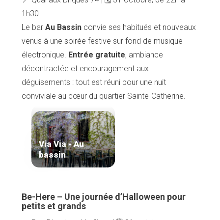
1h30
Le bar
Au Bassin
convie ses habitués et nouveaux
venus à une soirée festive sur fond de musique
électronique.
Entrée gratuite
, ambiance
décontractée et encouragement aux
déguisements : tout est réuni pour une nuit
conviviale au cœur du quartier Sainte-Catherine.
Via Via - Au
Accueil
bassin
Bonnes adresses
Quartiers
Blog
Tops 10
Be-Here – Une journée d’Halloween pour
Artisans
petits et grands
A propos