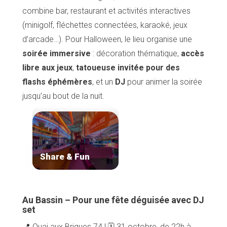
combine bar, restaurant et activités interactives
(minigolf, fléchettes connectées, karaoké, jeux
d’arcade…). Pour Halloween, le lieu organise une
soirée immersive
: décoration thématique,
accès
libre aux jeux
,
tatoueuse invitée pour des
flashs éphémères
, et un
DJ
pour animer la soirée
jusqu’au bout de la nuit.
Share & Fun
Au Bassin – Pour une fête déguisée avec DJ
set
📍 Quai aux Briques 74 | 🗓️ 31 octobre, de 22h à