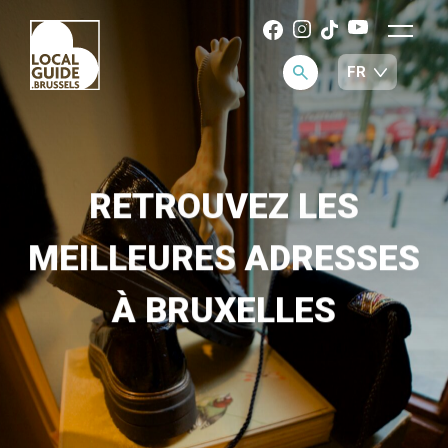
RETROUVEZ LES
MEILLEURES ADRESSES
À BRUXELLES