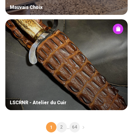
Mauvais Choix
LSCRNR - Atelier du Cuir
2
64
1
...