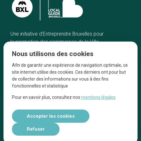
Une initiative d’Entreprendre Bruxelles pour
la promotion des commerces de la Ville
de Bruxelles
Nous utilisons des cookies
Accueil
Artisans
Afin de garantir une expérience de navigation optimale, ce
Bonnes adresses
A propos
site internet utilise des cookies. Ces derniers ont pour but
Quartiers
On parle de nous
de collecter des informations sur vous à des fins
fonctionnelles et statistique
Blog
Mentions légales
Pour en savoir plus, consultez nos
mentions légales
Tops 10
Suivez-nous sur nos réseaux
Accepter les cookies
Refuser
Réalisé par