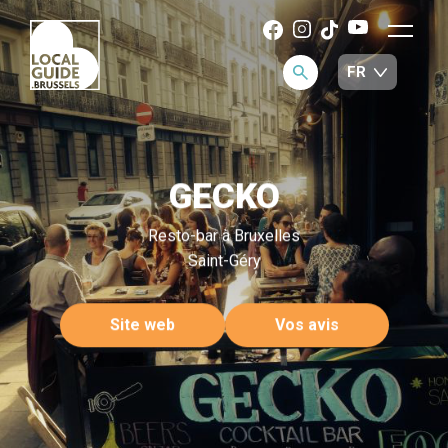
GECKO
Resto-bar à Bruxelles
Saint-Géry
Site web
Vos avis