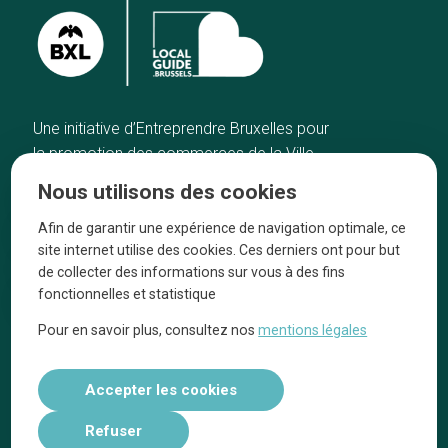
Une initiative d’Entreprendre Bruxelles pour
la promotion des commerces de la Ville
de Bruxelles
Nous utilisons des cookies
Accueil
Artisans
Afin de garantir une expérience de navigation optimale, ce
Bonnes adresses
A propos
site internet utilise des cookies. Ces derniers ont pour but
Quartiers
On parle de nous
de collecter des informations sur vous à des fins
fonctionnelles et statistique
Blog
Mentions légales
Pour en savoir plus, consultez nos
mentions légales
Tops 10
Suivez-nous sur nos réseaux
Accepter les cookies
Refuser