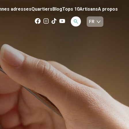
nnes adresses
Quartiers
Blog
Tops 10
Artisans
A propos