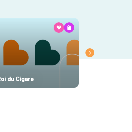
Roi du Cigare
La Maison Binet 