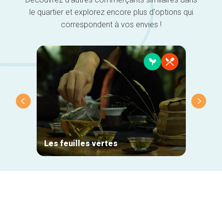
le quartier et explorez encore plus d'options qui
correspondent à vos envies !
Les feuilles vertes
The W
Navigation
secondaire