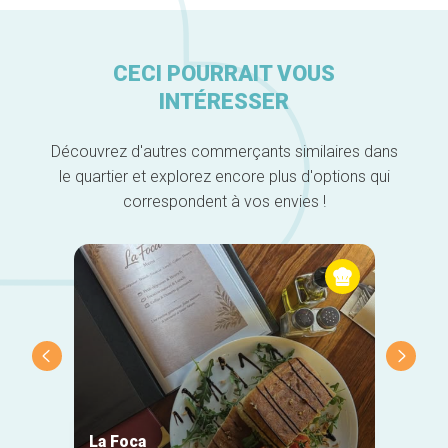
CECI POURRAIT VOUS
INTÉRESSER
Découvrez d'autres commerçants similaires dans
le quartier et explorez encore plus d'options qui
correspondent à vos envies !
La Foca
Taver