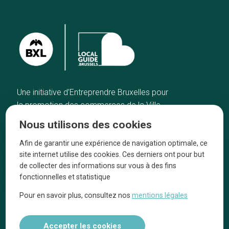
Une initiative d’Entreprendre Bruxelles pour
la promotion des commerces de la Ville
de Bruxelles
Nous utilisons des cookies
Accueil
Artisans
Afin de garantir une expérience de navigation optimale, ce
Bonnes adresses
A propos
site internet utilise des cookies. Ces derniers ont pour but
Quartiers
On parle de nous
de collecter des informations sur vous à des fins
fonctionnelles et statistique
Blog
Mentions légales
Pour en savoir plus, consultez nos
mentions légales
Tops 10
Suivez-nous sur nos réseaux
Accepter les cookies