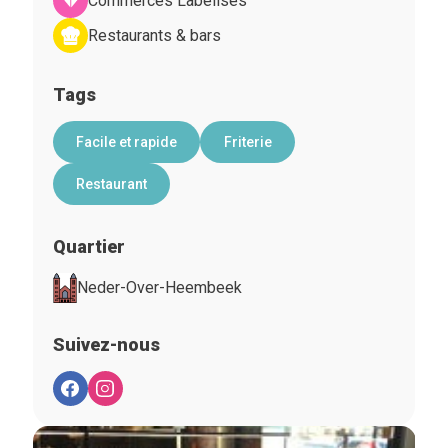
Commerces Labelisés
Restaurants & bars
Tags
Facile et rapide
Friterie
Restaurant
Quartier
Neder-Over-Heembeek
Suivez-nous