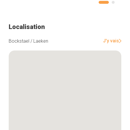
Localisation
J'y vais
Bockstael / Laeken
Accueil
Bonnes adresses
Quartiers
Blog
Tops 10
Artisans