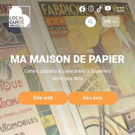
MA MAISON DE PAPIER
Cartes, posters & calendriers à Bruxelles
Mont des Arts
Site web
Vos avis