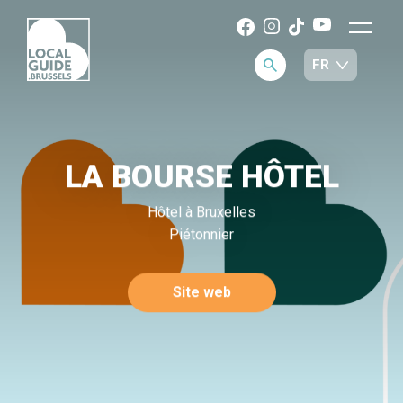
LA BOURSE HÔTEL
Hôtel à Bruxelles
Piétonnier
Site web