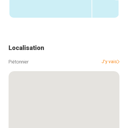
Localisation
J'y vais
Piétonnier
Accueil
Bonnes adresses
Quartiers
Blog
Tops 10