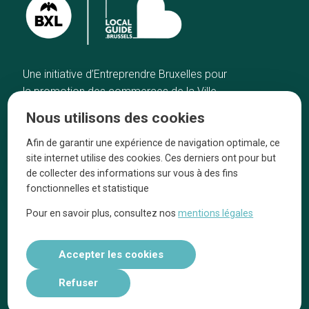
Une initiative d’Entreprendre Bruxelles pour
la promotion des commerces de la Ville
de Bruxelles
Nous utilisons des cookies
Accueil
Artisans
Afin de garantir une expérience de navigation optimale, ce
Bonnes adresses
A propos
site internet utilise des cookies. Ces derniers ont pour but
Quartiers
On parle de nous
de collecter des informations sur vous à des fins
fonctionnelles et statistique
Blog
Mentions légales
Pour en savoir plus, consultez nos
mentions légales
Tops 10
Suivez-nous sur nos réseaux
Accepter les cookies
Refuser
Réalisé par