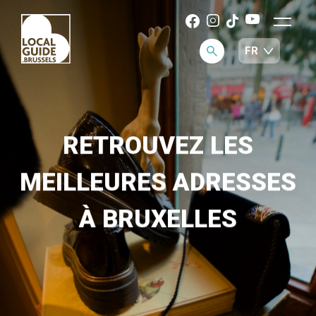
RETROUVEZ LES
MEILLEURES ADRESSES
À BRUXELLES