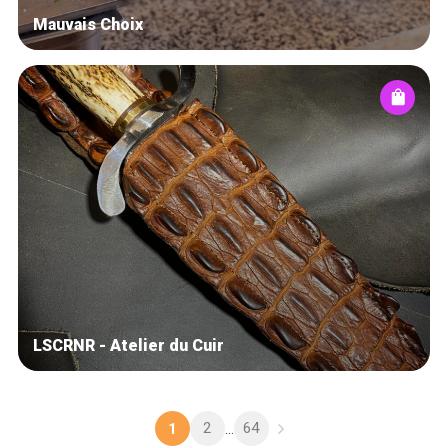
Mauvais Choix
LSCRNR - Atelier du Cuir
2
64
1
...