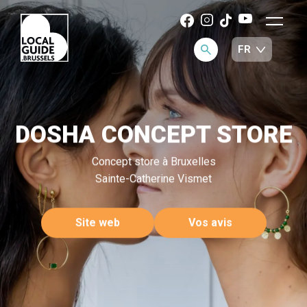
DOSHA CONCEPT STORE
Concept store à Bruxelles
Sainte-Catherine Vismet
Site web
Vos avis