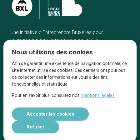
Une initiative d’Entreprendre Bruxelles pour
la promotion des commerces de la Ville
de Bruxelles
Nous utilisons des cookies
Accueil
Artisans
Afin de garantir une expérience de navigation optimale, ce
Bonnes adresses
A propos
site internet utilise des cookies. Ces derniers ont pour but
Quartiers
On parle de nous
de collecter des informations sur vous à des fins
fonctionnelles et statistique
Blog
Mentions légales
Pour en savoir plus, consultez nos
mentions légales
Tops 10
Suivez-nous sur nos réseaux
Accepter les cookies
Refuser
Réalisé par