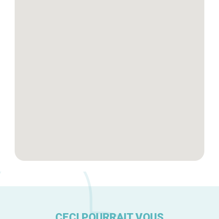
Blog
Tops 10
Artisans
A propos
CECI POURRAIT VOUS