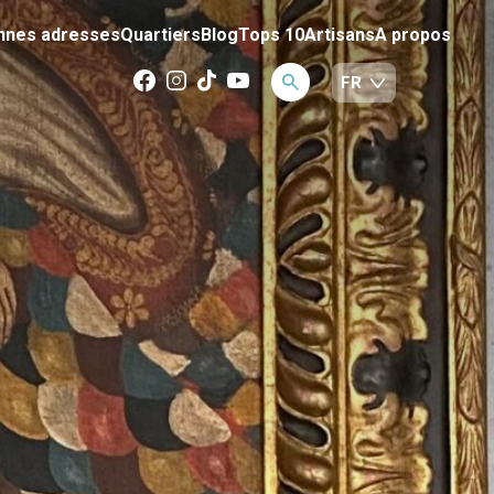
nnes adresses
Quartiers
Blog
Tops 10
Artisans
A propos