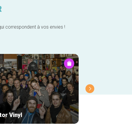
R
qui correspondent à vos envies !
or Vinyl
Docks Caviar vi