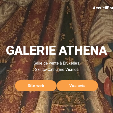
Accueil
Bo
GALERIE ATHENA
Salle de vente à Bruxelles
Sainte-Catherine Vismet
Site web
Vos avis