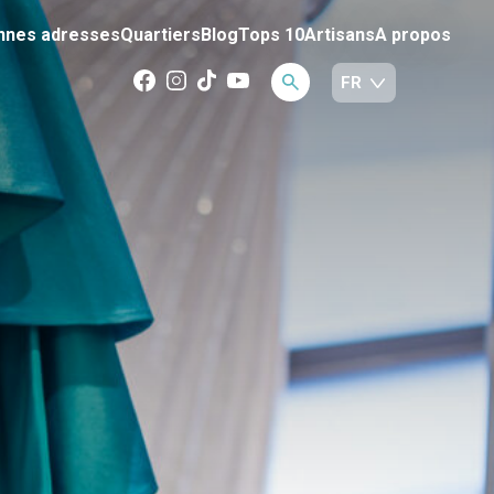
nnes adresses
Quartiers
Blog
Tops 10
Artisans
A propos