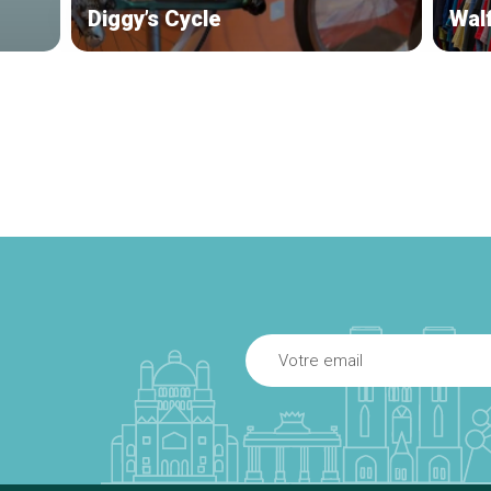
Diggy’s Cycle
Wal