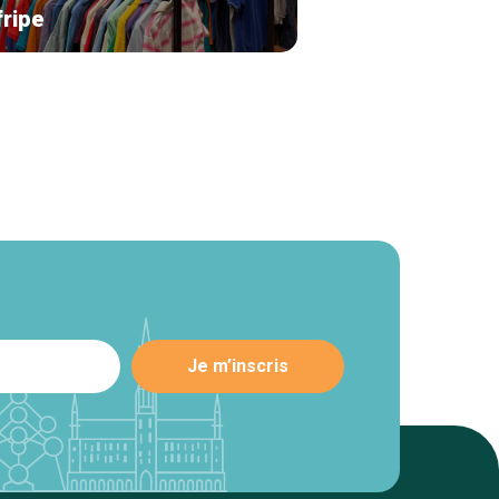
fripe
Green city