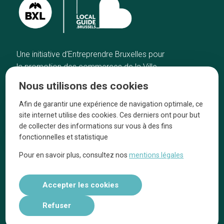
Une initiative d’Entreprendre Bruxelles pour
la promotion des commerces de la Ville
de Bruxelles
Nous utilisons des cookies
Accueil
Artisans
Afin de garantir une expérience de navigation optimale, ce
Bonnes adresses
A propos
site internet utilise des cookies. Ces derniers ont pour but
Quartiers
On parle de nous
de collecter des informations sur vous à des fins
fonctionnelles et statistique
Blog
Mentions légales
Pour en savoir plus, consultez nos
mentions légales
Tops 10
Suivez-nous sur nos réseaux
Accepter les cookies
Refuser
Réalisé par