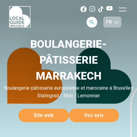
BOULANGERIE-
PÂTISSERIE
MARRAKECH
Boulangerie-pâtisserie européenne et marocaine à Bruxelles
Stalingrad / Midi / Lemonnier
Site web
Vos avis