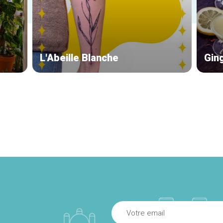
L'Abeille Blanche
Gin