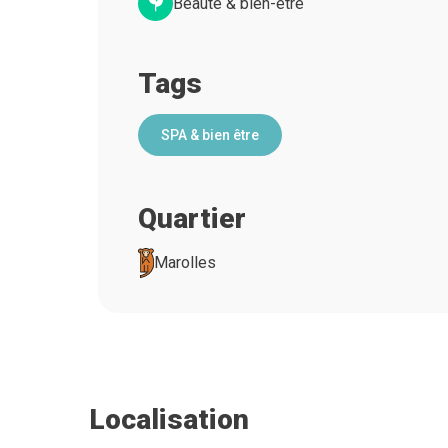
Beauté & bien-être
Tags
SPA & bien être
Quartier
Marolles
Localisation