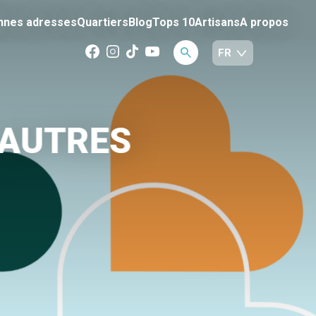
nnes adresses
Quartiers
Blog
Tops 10
Artisans
A propos
 AUTRES