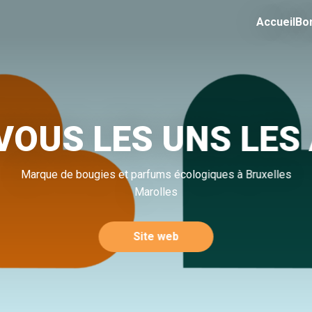
Accueil
Bo
VOUS LES UNS LES
Marque de bougies et parfums écologiques à Bruxelles
Marolles
Site web