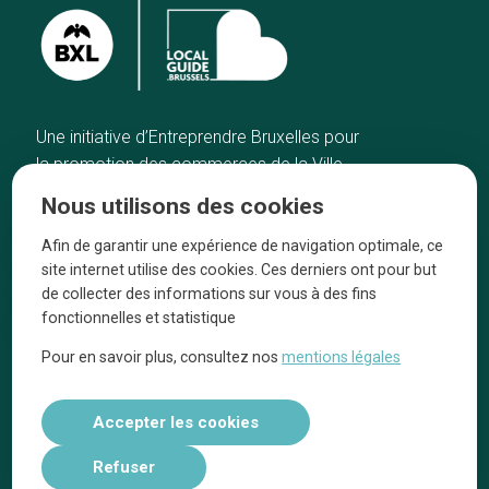
Une initiative d’Entreprendre Bruxelles pour
la promotion des commerces de la Ville
de Bruxelles
Nous utilisons des cookies
Accueil
Artisans
Afin de garantir une expérience de navigation optimale, ce
Bonnes adresses
A propos
site internet utilise des cookies. Ces derniers ont pour but
Quartiers
On parle de nous
de collecter des informations sur vous à des fins
fonctionnelles et statistique
Blog
Mentions légales
Pour en savoir plus, consultez nos
mentions légales
Tops 10
Suivez-nous sur nos réseaux
Accepter les cookies
Refuser