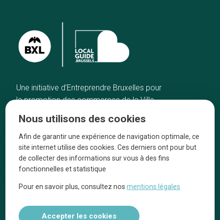
Une initiative d’Entreprendre Bruxelles pour
la promotion des commerces de la Ville
de Bruxelles
Nous utilisons des cookies
Accueil
Artisans
Afin de garantir une expérience de navigation optimale, ce
Bonnes adresses
A propos
site internet utilise des cookies. Ces derniers ont pour but
Quartiers
On parle de nous
de collecter des informations sur vous à des fins
fonctionnelles et statistique
Blog
Mentions légales
Pour en savoir plus, consultez nos
mentions légales
Tops 10
Suivez-nous sur nos réseaux
Accepter les cookies