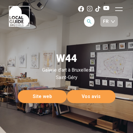
W44
Galerie d’art à Bruxelles
Saint-Géry
Site web
Vos avis