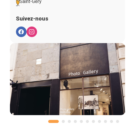
Saint-Géry
Suivez-nous
Accueil
Bonnes adresses
Quartiers
Blog
Tops 10
Artisans
A propos