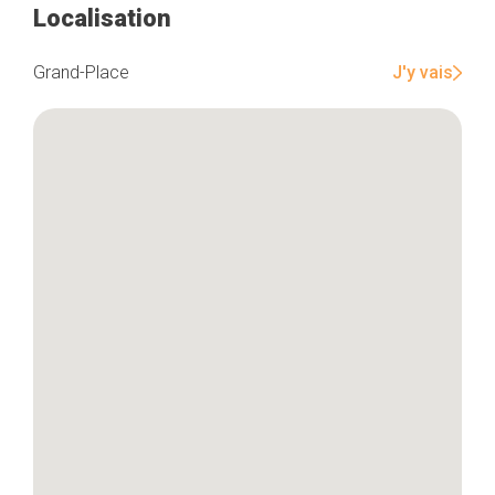
Localisation
J'y vais
Grand-Place
Accueil
Bonnes adresses
Quartiers
Blog
Tops 10
Artisans
A propos