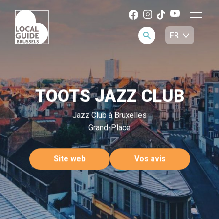
TOOTS JAZZ CLUB
Jazz Club à Bruxelles
Grand-Place
Site web
Vos avis