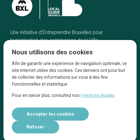
Une initiative d’Entreprendre Bruxelles pour
la promotion des commerces de la Ville
de Bruxelles
Nous utilisons des cookies
Accueil
Artisans
Afin de garantir une expérience de navigation optimale, ce
Bonnes adresses
A propos
site internet utilise des cookies. Ces derniers ont pour but
Quartiers
On parle de nous
de collecter des informations sur vous à des fins
fonctionnelles et statistique
Blog
Mentions légales
Pour en savoir plus, consultez nos
mentions légales
Tops 10
Suivez-nous sur nos réseaux
Accepter les cookies
Refuser
Réalisé par