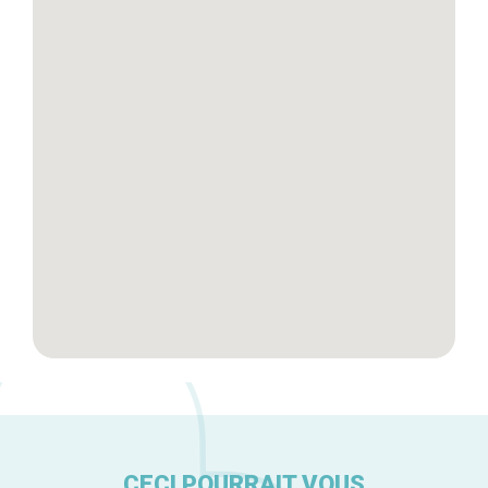
Blog
Tops 10
Artisans
A propos
CECI POURRAIT VOUS