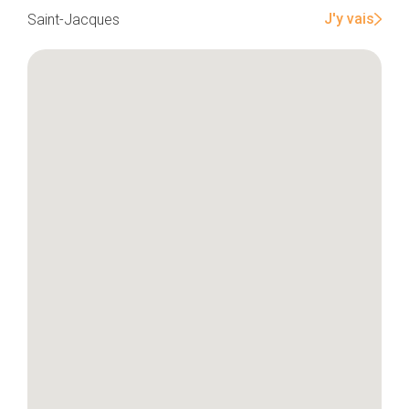
J'y vais
Saint-Jacques
Accueil
Bonnes adresses
Quartiers
Blog
Tops 10
Artisans
A propos