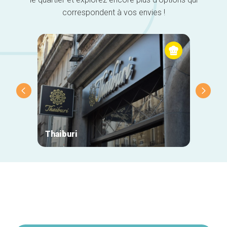
correspondent à vos envies !
Thaiburi
Casa A
Navigation
secondaire