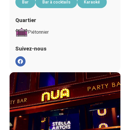
Bar
Bar à cocktails
Karaoké
Quartier
Piétonnier
Suivez-nous