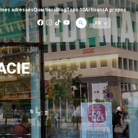
nnes adresses
Quartiers
Blog
Tops 10
Artisans
A propos
ACIE