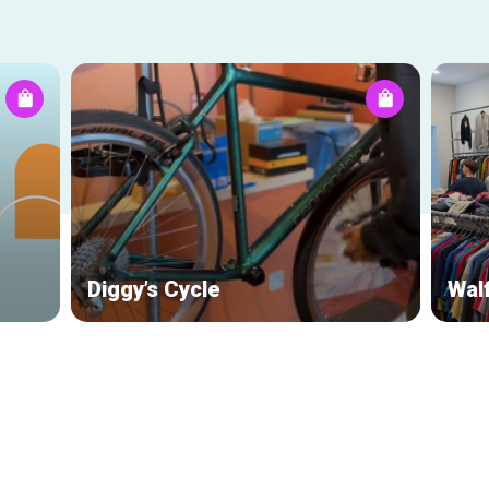
Diggy’s Cycle
Wal