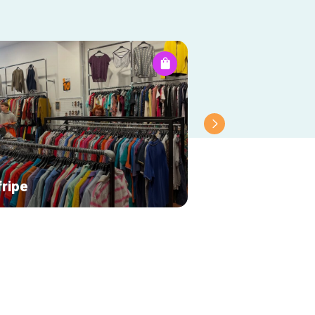
fripe
Green city