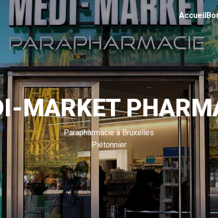
Accueil
Bo
I-MARKET PHARM
Parapharmacie à Bruxelles
Piétonnier