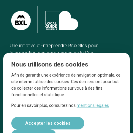
Une initiative d’Entreprendre Bruxelles pour
la promotion des commerces de la Ville
de Bruxelles
Nous utilisons des cookies
Accueil
Artisans
Afin de garantir une expérience de navigation optimale, ce
Bonnes adresses
A propos
site internet utilise des cookies. Ces derniers ont pour but
Quartiers
On parle de nous
de collecter des informations sur vous à des fins
fonctionnelles et statistique
Blog
Mentions légales
Pour en savoir plus, consultez nos
mentions légales
Tops 10
Suivez-nous sur nos réseaux
Accepter les cookies