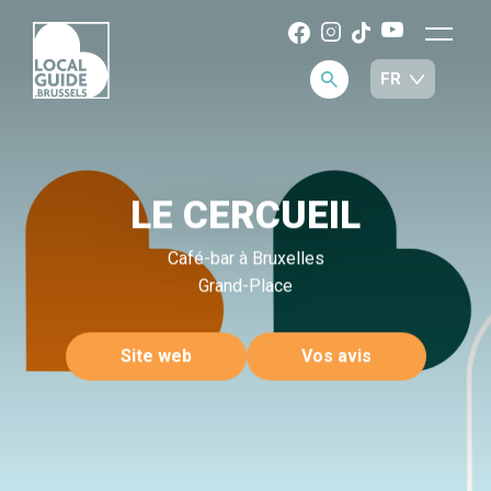
LE CERCUEIL
Café-bar à Bruxelles
Grand-Place
Site web
Vos avis