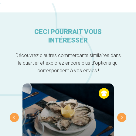
Accueil
Bonnes adresses
Quartiers
Blog
Tops 10
CECI POURRAIT VOUS
Artisans
INTÉRESSER
A propos
Découvrez d'autres commerçants similaires dans
le quartier et explorez encore plus d'options qui
correspondent à vos envies !