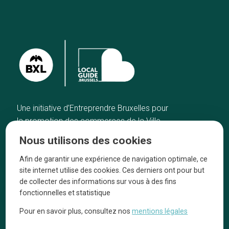
Une initiative d’Entreprendre Bruxelles pour
la promotion des commerces de la Ville
de Bruxelles
Nous utilisons des cookies
Accueil
Artisans
Afin de garantir une expérience de navigation optimale, ce
Bonnes adresses
A propos
site internet utilise des cookies. Ces derniers ont pour but
Quartiers
On parle de nous
de collecter des informations sur vous à des fins
fonctionnelles et statistique
Blog
Mentions légales
Pour en savoir plus, consultez nos
mentions légales
Tops 10
Suivez-nous sur nos réseaux