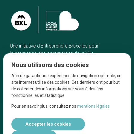
Une initiative d’Entreprendre Bruxelles pour
la promotion des commerces de la Ville
de Bruxelles
Nous utilisons des cookies
Accueil
Artisans
Afin de garantir une expérience de navigation optimale, ce
Bonnes adresses
A propos
site internet utilise des cookies. Ces derniers ont pour but
Quartiers
On parle de nous
de collecter des informations sur vous à des fins
fonctionnelles et statistique
Blog
Mentions légales
Pour en savoir plus, consultez nos
mentions légales
Tops 10
Suivez-nous sur nos réseaux
Accepter les cookies