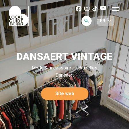
DANSAERT VINTAGE
Mode & accessoires à Bruxelles
Dansaert
Site web