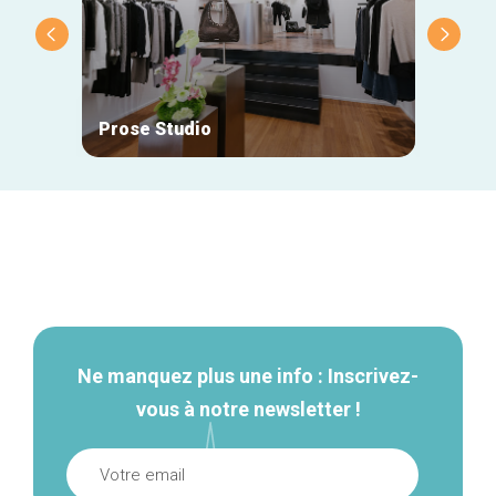
Prose Studio
Natan
Navigation
secondaire
Ne manquez plus une info : Inscrivez-
vous à notre newsletter !