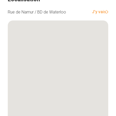
J'y vais
Rue de Namur / BD de Waterloo
Accueil
Bonnes adresses
Quartiers
Blog
Tops 10
Artisans
A propos