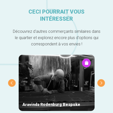
CECI POURRAIT VOUS
INTÉRESSER
Découvrez d'autres commerçants similaires dans
le quartier et explorez encore plus d'options qui
correspondent à vos envies !
Aravinda Rodenburg Bespoke
Loubo