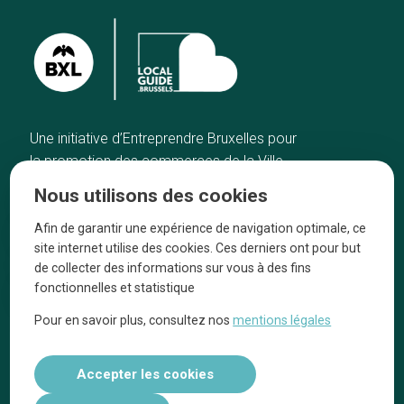
Une initiative d’Entreprendre Bruxelles pour
la promotion des commerces de la Ville
de Bruxelles
Nous utilisons des cookies
Accueil
Artisans
Afin de garantir une expérience de navigation optimale, ce
Bonnes adresses
A propos
site internet utilise des cookies. Ces derniers ont pour but
Quartiers
On parle de nous
de collecter des informations sur vous à des fins
fonctionnelles et statistique
Blog
Mentions légales
Pour en savoir plus, consultez nos
mentions légales
Tops 10
Suivez-nous sur nos réseaux
Accepter les cookies