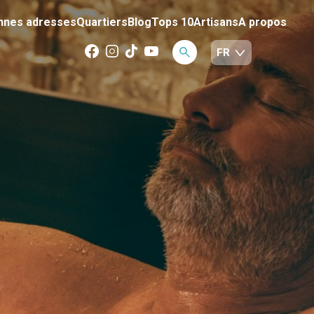
nnes adresses
Quartiers
Blog
Tops 10
Artisans
A propos