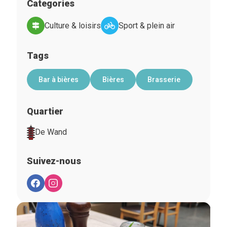
Categories
Culture & loisirs
Sport & plein air
Tags
Bar à bières
Bières
Brasserie
Quartier
De Wand
Suivez-nous