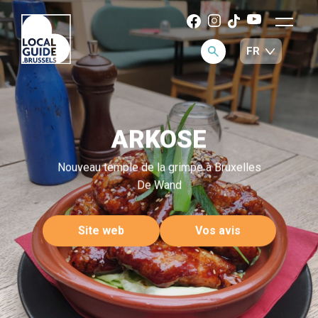
ARKOSE
Nouveau temple de la grimpe à Bruxelles
De Wand
Site web
Vos avis