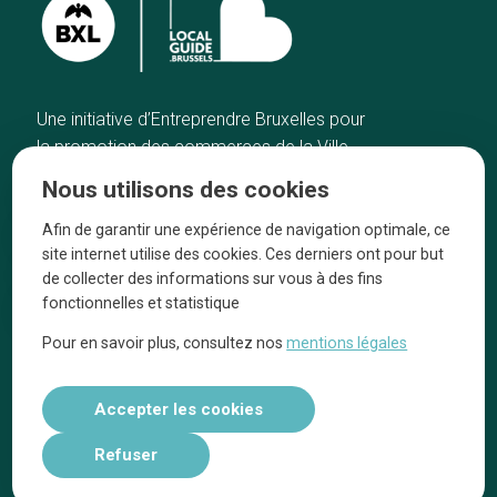
Une initiative d’Entreprendre Bruxelles pour
la promotion des commerces de la Ville
de Bruxelles
Nous utilisons des cookies
Accueil
Artisans
Afin de garantir une expérience de navigation optimale, ce
Bonnes adresses
A propos
site internet utilise des cookies. Ces derniers ont pour but
Quartiers
On parle de nous
de collecter des informations sur vous à des fins
fonctionnelles et statistique
Blog
Mentions légales
Pour en savoir plus, consultez nos
mentions légales
Tops 10
Suivez-nous sur nos réseaux
Accepter les cookies
Refuser
Réalisé par