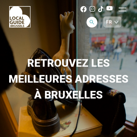
RETROUVEZ LES
MEILLEURES ADRESSES
À BRUXELLES