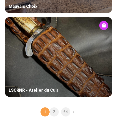
Mauvais Choix
LSCRNR - Atelier du Cuir
2
64
1
...