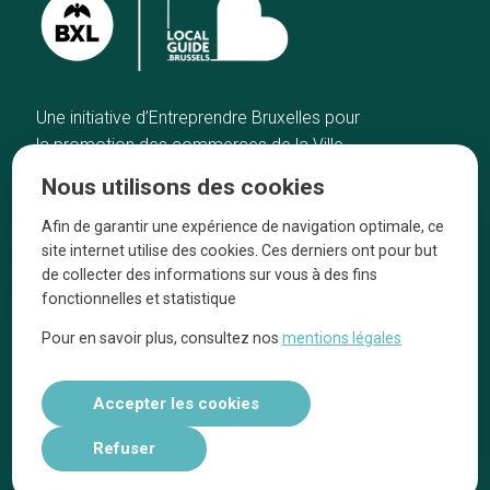
Une initiative d’Entreprendre Bruxelles pour
la promotion des commerces de la Ville
de Bruxelles
Nous utilisons des cookies
Accueil
Artisans
Afin de garantir une expérience de navigation optimale, ce
Bonnes adresses
A propos
site internet utilise des cookies. Ces derniers ont pour but
Quartiers
On parle de nous
de collecter des informations sur vous à des fins
fonctionnelles et statistique
Blog
Mentions légales
Pour en savoir plus, consultez nos
mentions légales
Tops 10
Suivez-nous sur nos réseaux
Accepter les cookies
Refuser
Réalisé par