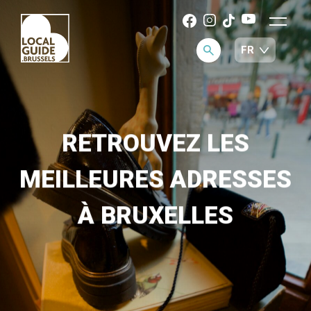
RETROUVEZ LES
MEILLEURES ADRESSES
À BRUXELLES