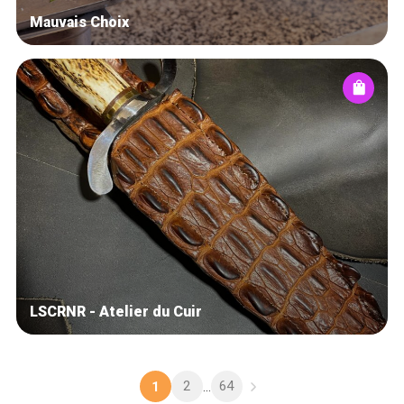
Mauvais Choix
LSCRNR - Atelier du Cuir
2
64
1
...