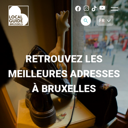
RETROUVEZ LES
MEILLEURES ADRESSES
À BRUXELLES