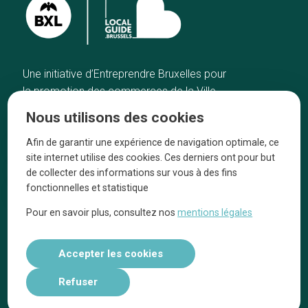
Une initiative d’Entreprendre Bruxelles pour
la promotion des commerces de la Ville
de Bruxelles
Nous utilisons des cookies
Accueil
Artisans
Afin de garantir une expérience de navigation optimale, ce
Bonnes adresses
A propos
site internet utilise des cookies. Ces derniers ont pour but
Quartiers
On parle de nous
de collecter des informations sur vous à des fins
fonctionnelles et statistique
Blog
Mentions légales
Pour en savoir plus, consultez nos
mentions légales
Tops 10
Suivez-nous sur nos réseaux
Accepter les cookies
Refuser
Réalisé par