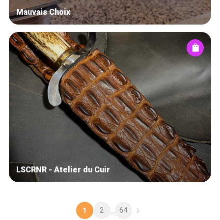
Mauvais Choix
LSCRNR - Atelier du Cuir
2
64
1
...