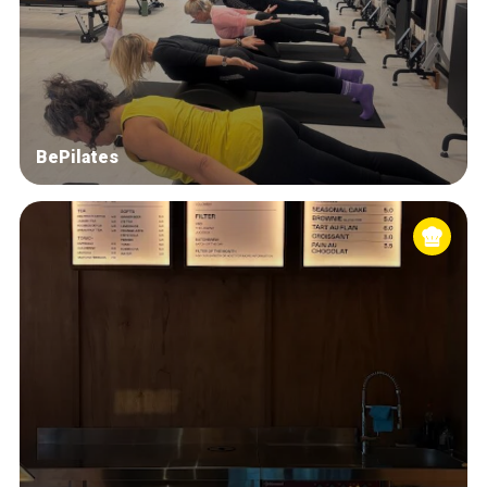
Blog
Tops 10
Artisans
A propos
BePilates