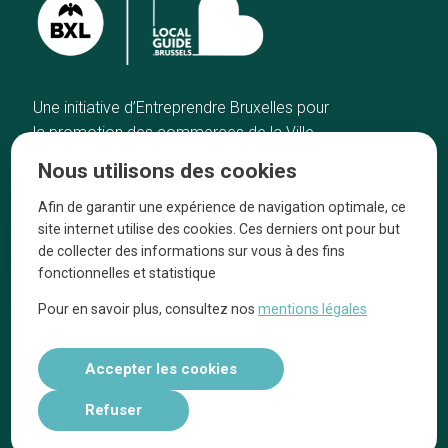
Une initiative d’Entreprendre Bruxelles pour
la promotion des commerces de la Ville
de Bruxelles
Nous utilisons des cookies
Accueil
Artisans
Afin de garantir une expérience de navigation optimale, ce
Bonnes adresses
A propos
site internet utilise des cookies. Ces derniers ont pour but
Quartiers
On parle de nous
de collecter des informations sur vous à des fins
fonctionnelles et statistique
Blog
Mentions légales
Pour en savoir plus, consultez nos
mentions légales
Tops 10
Suivez-nous sur nos réseaux
Accepter les cookies
Refuser
Réalisé par