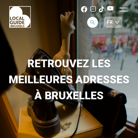
RETROUVEZ LES
MEILLEURES ADRESSES
À BRUXELLES