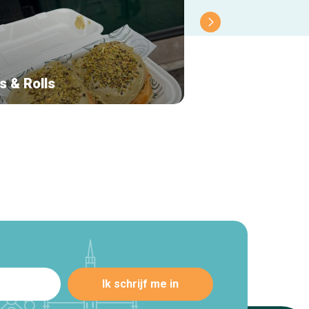
s & Rolls
Bread Bazar