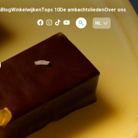
n
Blog
Winkelwijken
Tops 10
De ambachtslieden
Over ons
D