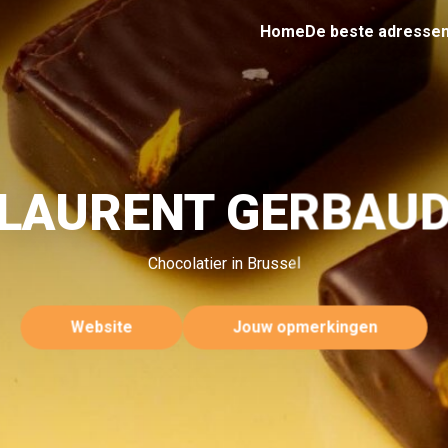
Home
De beste adresse
LAURENT GERBAU
Chocolatier in Brussel
Website
Jouw opmerkingen