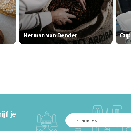
Herman van Dender
Cup
jf je