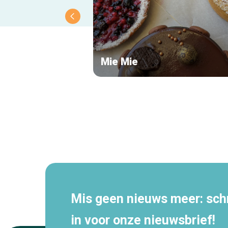
Mie Mie
Secundaire
navigatie
Mis geen nieuws meer: schri
in voor onze nieuwsbrief!