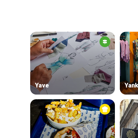
Yave
Yank