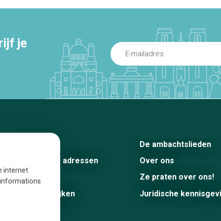
jf je
Home
De ambachtslieden
De beste adressen
Over ons
e internet
Blog
Ze praten over ons!
s informations
Winkelwijken
Juridische kennisgev
Tops 10