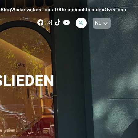
n
Blog
Winkelwijken
Tops 10
De ambachtslieden
Over ons
LIEDEN