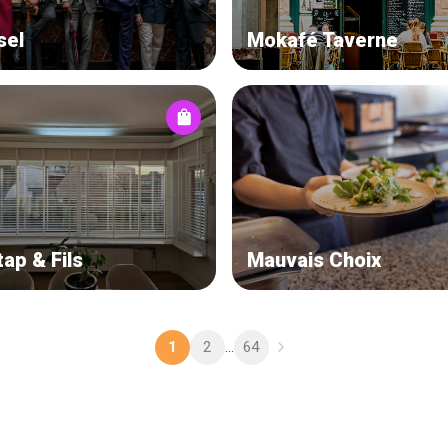
sel
Mokafé Taverne
ap & Fils
Mauvais Choix
2
64
1
...