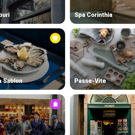
buri
Spa Corinthia
a Sablon
Passe-Vite