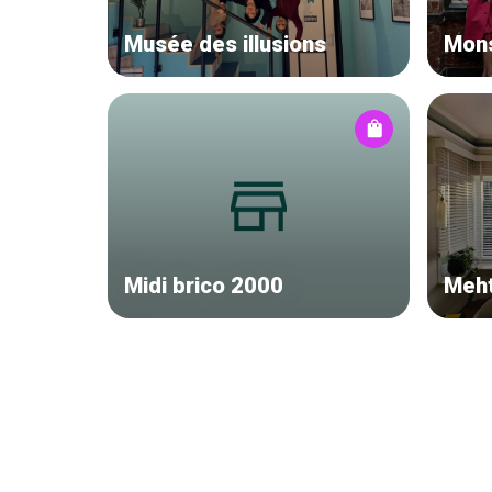
Musée des illusions
Mon
Midi brico 2000
Meht
Secundaire
navigatie