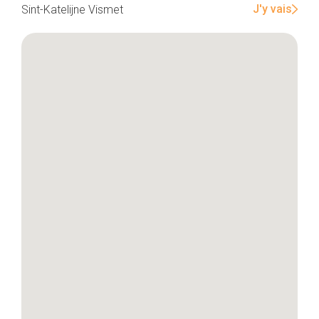
J'y vais
Sint-Katelijne Vismet
Home
De beste adressen
Blog
Winkelwijken
Tops 10
De ambachtslieden
Over ons