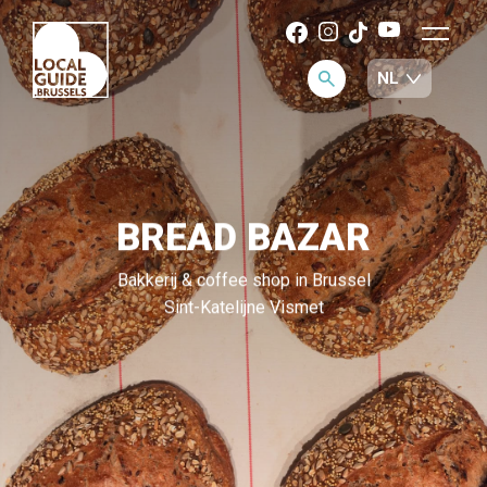
BREAD BAZAR
Bakkerij & coffee shop in Brussel
Sint-Katelijne Vismet