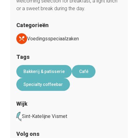
welcoming selection for breakfast, a light lunch
or a sweet break during the day.
Categorieën
Voedingsspeciaalzaken
Tags
Bakkerij & patisserie
Café
Specialty coffeebar
Wijk
Sint-Katelijne Vismet
Volg ons