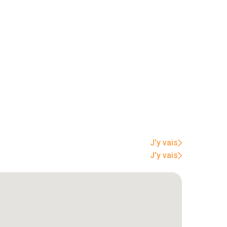
J'y vais
J'y vais