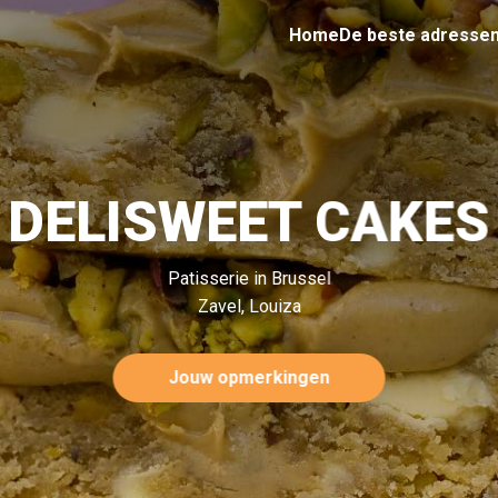
Home
De beste adresse
DELISWEET CAKES
Patisserie in Brussel
Zavel, Louiza
Jouw opmerkingen