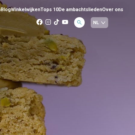
n
Blog
Winkelwijken
Tops 10
De ambachtslieden
Over ons