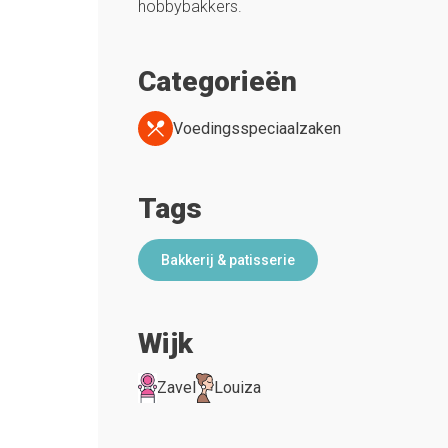
hobbybakkers.
Categorieën
Voedingsspeciaalzaken
Tags
Bakkerij & patisserie
Wijk
Zavel
Louiza