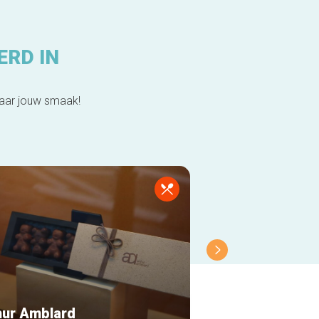
ERD IN
naar jouw smaak!
hur Amblard
Chyl