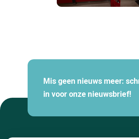
Secundaire
navigatie
Mis geen nieuws meer: schri
in voor onze nieuwsbrief!